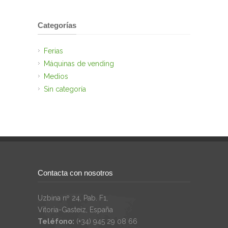
Categorías
Ferias
Máquinas de vending
Medios
Sin categoría
Contacta con nosotros
Uzbina nº 24, Pab. F1,
Vitoria-Gasteiz, España
Teléfono:
(+34) 945 29 08 66