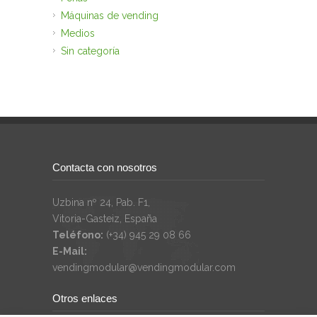
Máquinas de vending
Medios
Sin categoría
Contacta con nosotros
Uzbina nº 24, Pab. F1,
Vitoria-Gasteiz, España
Teléfono:
(+34) 945 29 08 66
E-Mail:
vendingmodular@vendingmodular.com
Otros enlaces